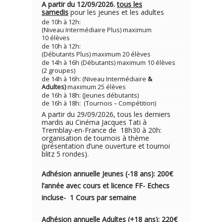
A partir du 12/09/2026.
tous les
samedis
pour les jeunes et les adultes
de 10h à 12h:
(Niveau Intermédiaire Plus) maximum
10 élèves
de 10h à 12h:
(Débutants Plus) maximum 20 élèves
de 14h à 16h (Débutants) maximum 10 élèves
(2 groupes)
de 14h à 16h: (Niveau Intermédiaire
&
Adultes)
maximum 25 élèves
de 16h à 18h: (Jeunes débutants)
de 16h à 18h: (Tournois – Compétition)
A partir du 29/09/2026, tous les derniers
mardis au Cinéma Jacques Tati à
Tremblay-en-France de 18h30 à 20h:
organisation de tournois à thème
(présentation d’une ouverture et tournoi
blitz 5 rondes).
Adhésion annuelle Jeunes (-18 ans): 200€
l’année avec cou
rs e
t licence FF- Echecs
incluse- 1
Cours par semaine
Adhésion annuelle Adultes (+18 ans): 220€