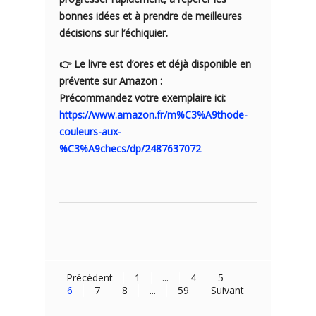
bonnes idées et à prendre de meilleures
décisions sur l’échiquier.
👉 Le livre est d’ores et déjà disponible en
prévente sur Amazon :
Précommandez votre exemplaire ici:
https://www.amazon.fr/m%C3%A9thode-
couleurs-aux-
%C3%A9checs/dp/2487637072
Précédent
1
...
4
5
6
7
8
...
59
Suivant