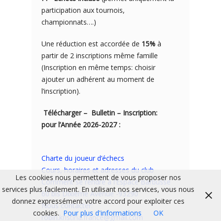
participation aux tournois,
championnats….)
Une réduction est accordée de
15%
à
partir de 2 inscriptions même famille
(Inscription en même temps: choisir
ajouter un adhérent au moment de
l’inscription).
Télécharger – Bulletin – Inscription:
pour l’Année 2026-2027 :
Charte du joueur d’échecs
Cours, horaires et adresses du club
Les cookies nous permettent de vous proposer nos
Comment se rendre à l’Espace Barbusse
services plus facilement. En utilisant nos services, vous nous
60 bis Dixième Avenue -93290
donnez expressément votre accord pour exploiter ces
Nous contacter:
cookies.
Pour plus d'informations
OK
robin.kristina.france@gmail.com