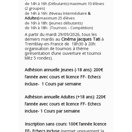
de 14h à 16h (Débutants) maximum 10 élèves
(2 groupes)
de 14h à 16h: (Niveau Intermédiaire
&
Adultes)
maximum 25 élèves
de 16h à 18h: (Jeunes débutants)
de 16h à 18h: (Tournois – Compétition)
A partir du mardi 29/09/2026, tous les
derniers mardis au
Cinéma Jacques Tati
à
Tremblay-en-France de 18h30 à 20h:
organisation de tournois à thème
(présentation d’une ouverture et tournoi
blitz 5 rondes).
Adhésion annuelle Jeunes (-18 ans): 200€
l’année avec cou
rs e
t licence FF- Echecs
incluse- 1
Cours par semaine
Adhésion annuelle Adultes (+18 ans): 220€
l’année avec cours et licence FF- Echecs
incluse- 1 Cours par semaine
Inscription sans cours: 100€ l’année licence
FF- Echecs incluse
(permet uniquement la