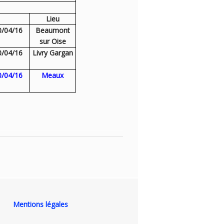
Lieu
0/04/16
Beaumont
sur Oise
0/04/16
Livry Gargan
0/04/16
Meaux
Mentions légales