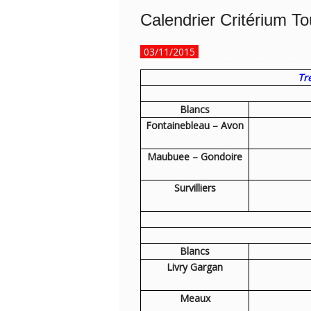
Calendrier Critérium T
03/11/2015
Tr
Blancs
Fontainebleau – Avon
Maubuee – Gondoire
Survilliers
Blancs
Livry Gargan
Meaux