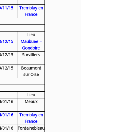
9/11/15
Tremblay en
France
Lieu
3/12/15
Maubuee –
Gondoire
3/12/15
Survilliers
3/12/15
Beaumont
sur Oise
Lieu
4/01/16
Meaux
4/01/16
Tremblay en
France
4/01/16
Fontainebleau