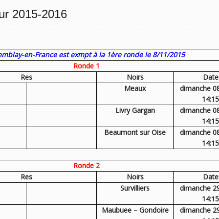
our 2015-2016
emblay-en-France est exmpt à la 1ère ronde le 8/11/2015
Ronde 1
Res
Noirs
Date
Meaux
dimanche 0
14:15
Livry Gargan
dimanche 0
14:15
Beaumont sur Oise
dimanche 0
14:15
Ronde 2
Res
Noirs
Date
Survilliers
dimanche 2
14:15
Maubuee – Gondoire
dimanche 2