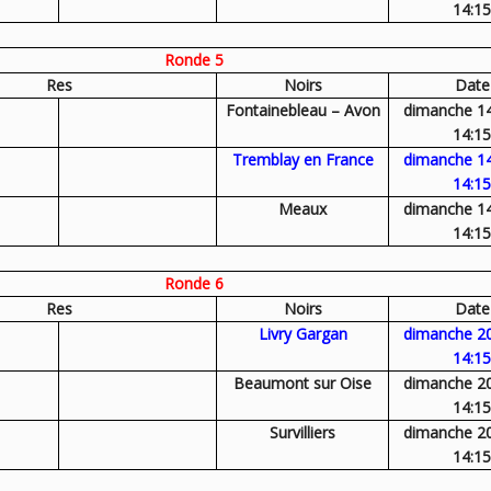
14:15
Ronde 5
Res
Noirs
Date
Fontainebleau – Avon
dimanche 1
14:15
Tremblay en France
dimanche 1
14:15
Meaux
dimanche 1
14:15
Ronde 6
Res
Noirs
Date
Livry Gargan
dimanche 2
14:15
Beaumont sur Oise
dimanche 2
14:15
Survilliers
dimanche 2
14:15