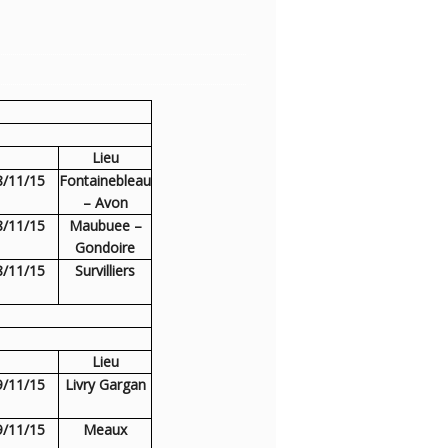
Lieu
8/11/15
Fontainebleau
– Avon
8/11/15
Maubuee –
Gondoire
8/11/15
Survilliers
Lieu
9/11/15
Livry Gargan
9/11/15
Meaux