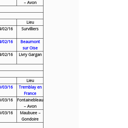
– Avon
Lieu
4/02/16
Survilliers
4/02/16
Beaumont
sur Oise
4/02/16
Livry Gargan
Lieu
0/03/16
Tremblay en
France
0/03/16
Fontainebleau
– Avon
0/03/16
Maubuee –
Gondoire