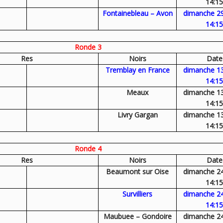
14:15
Fontainebleau – Avon
dimanche 2
14:15
Ronde 3
Res
Noirs
Date
Tremblay en France
dimanche 1
14:15
Meaux
dimanche 1
14:15
Livry Gargan
dimanche 1
14:15
Ronde 4
Res
Noirs
Date
Beaumont sur Oise
dimanche 2
14:15
Survilliers
dimanche 2
14:15
Maubuee – Gondoire
dimanche 2