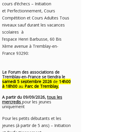
cours d’échecs – Initiation
et Perfectionnement, Cours
Compétition et Cours Adultes Tous
niveaux sauf durant les vacances
scolaires à
l’espace Henri Barbusse, 60 Bis
Xème avenue à Tremblay-en-
France 93290:
Le Forum des associations de
Tremblay-en-France se tiendra le
samedi 5 septembre 2026
de
14h00
à 18h00
au
Parc de Tremblay.
A partir du 09/09/2026,
tous les
mercredis
pour les jeunes
uniquement
Pour les petits débutants et les
jeunes (à partir de 5 ans) – Initiation