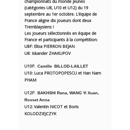
championnats du monde jeunes
(catégories U8, U10 et U12) du 19
septembre au 1er octobre. L’équipe de
France aligne dix joueurs dont deux
Tremblaysiens !
Les joueurs sélectionnés en équipe de
France et participants à la compétition:
U8F: Elisa
PIERRON BEJAN
U8: Iskander
ZHAKUPOV
U10F
​:
Camille
​
BILLOD-LAILLET
U10: Luca
PROTOPOPESCU
et Han Nam
PHAM
U12F:
​
​
BAKHSHI Rana, WANG Yi Xuan,
Rosset Anna
U12: Valentin
NICOT
et Boris
KOLODZIEJCZYK