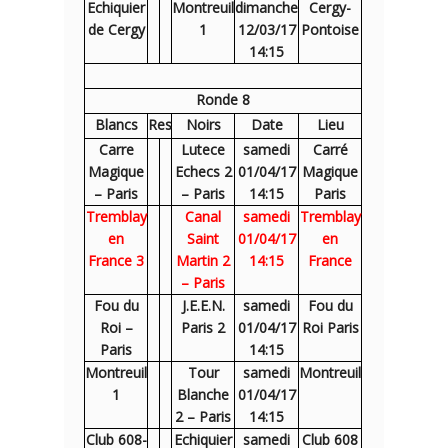
Echiquier
Montreuil
dimanche
Cergy-
de Cergy
1
12/03/17
Pontoise
14:15
Ronde 8
Blancs
Res
Noirs
Date
Lieu
Carre
Lutece
samedi
Carré
Magique
Echecs 2
01/04/17
Magique
– Paris
– Paris
14:15
Paris
Tremblay
Canal
samedi
Tremblay
en
Saint
01/04/17
en
France 3
Martin 2
14:15
France
– Paris
Fou du
J.E.E.N.
samedi
Fou du
Roi –
Paris 2
01/04/17
Roi Paris
Paris
14:15
Montreuil
Tour
samedi
Montreuil
1
Blanche
01/04/17
2 – Paris
14:15
Club 608-
Echiquier
samedi
Club 608