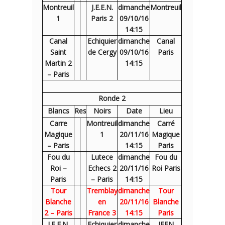
Montreuil
J.E.E.N.
dimanche
Montreuil
1
Paris 2
09/10/16
14:15
Canal
Echiquier
dimanche
Canal
Saint
de Cergy
09/10/16
Paris
Martin 2
14:15
– Paris
Ronde 2
Blancs
Res
Noirs
Date
Lieu
Carre
Montreuil
dimanche
Carré
Magique
1
20/11/16
Magique
– Paris
14:15
Paris
Fou du
Lutece
dimanche
Fou du
Roi –
Echecs 2
20/11/16
Roi Paris
Paris
– Paris
14:15
Tour
Tremblay
dimanche
Tour
Blanche
en
20/11/16
Blanche
2 – Paris
France 3
14:15
Paris
J.E.E.N.
Echiquier
dimanche
JEEN