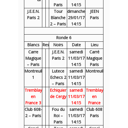
Paris
14:15
J.E.E.N.
Tour
dimanche
JEEN
Paris 2
Blanche
29/01/17
Paris
2 – Paris
14:15
Ronde 6
Blancs
Res
Noirs
Date
Lieu
Carre
J.E.E.N.
samedi
Carré
Magique
Paris 2
11/03/17
Magique
– Paris
14:15
Paris
Montreuil
Lutece
samedi
Montreuil
1
Echecs 2
11/03/17
– Paris
14:15
Tremblay
Echiquier
samedi
Tremblay
en
de Cergy
11/03/17
en
France 3
14:15
France
Club 608-
Fou du
samedi
Club 608
2 – Paris
Roi –
11/03/17
Paris
Paris
14:15