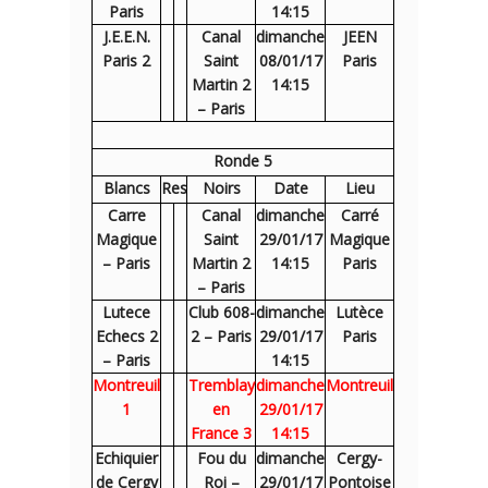
Paris
14:15
J.E.E.N.
Canal
dimanche
JEEN
Paris 2
Saint
08/01/17
Paris
Martin 2
14:15
– Paris
Ronde 5
Blancs
Res
Noirs
Date
Lieu
Carre
Canal
dimanche
Carré
Magique
Saint
29/01/17
Magique
– Paris
Martin 2
14:15
Paris
– Paris
Lutece
Club 608-
dimanche
Lutèce
Echecs 2
2 – Paris
29/01/17
Paris
– Paris
14:15
Montreuil
Tremblay
dimanche
Montreuil
1
en
29/01/17
France 3
14:15
Echiquier
Fou du
dimanche
Cergy-
de Cergy
Roi –
29/01/17
Pontoise