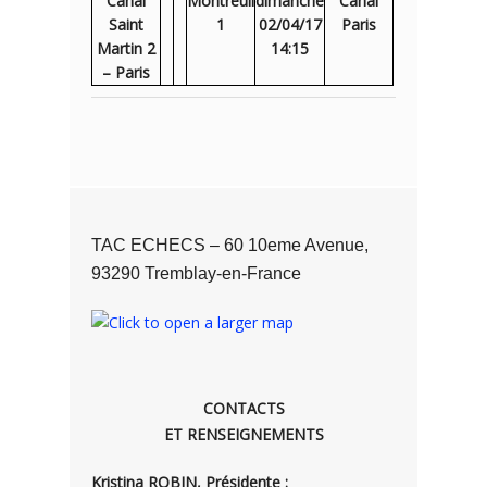
Canal
Montreuil
dimanche
Canal
Saint
1
02/04/17
Paris
Martin 2
14:15
– Paris
TAC ECHECS – 60 10eme Avenue,
93290 Tremblay-en-France
CONTACTS
ET RENSEIGNEMENTS
Kristina ROBIN, Présidente :