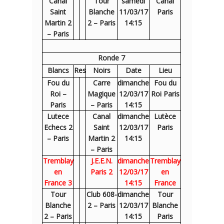
Canal
Tour
samedi
Canal
Saint
Blanche
11/03/17
Paris
Martin 2
2 – Paris
14:15
– Paris
Ronde 7
Blancs
Res
Noirs
Date
Lieu
Fou du
Carre
dimanche
Fou du
Roi –
Magique
12/03/17
Roi Paris
Paris
– Paris
14:15
Lutece
Canal
dimanche
Lutèce
Echecs 2
Saint
12/03/17
Paris
– Paris
Martin 2
14:15
– Paris
Tremblay
J.E.E.N.
dimanche
Tremblay
en
Paris 2
12/03/17
en
France 3
14:15
France
Tour
Club 608-
dimanche
Tour
Blanche
2 – Paris
12/03/17
Blanche
2 – Paris
14:15
Paris