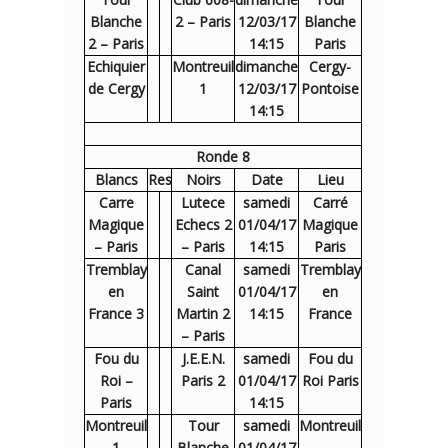
Blanche
2 – Paris
12/03/17
Blanche
2 – Paris
14:15
Paris
Echiquier
Montreuil
dimanche
Cergy-
de Cergy
1
12/03/17
Pontoise
14:15
Ronde 8
Blancs
Res
Noirs
Date
Lieu
Carre
Lutece
samedi
Carré
Magique
Echecs 2
01/04/17
Magique
– Paris
– Paris
14:15
Paris
Tremblay
Canal
samedi
Tremblay
en
Saint
01/04/17
en
France 3
Martin 2
14:15
France
– Paris
Fou du
J.E.E.N.
samedi
Fou du
Roi –
Paris 2
01/04/17
Roi Paris
Paris
14:15
Montreuil
Tour
samedi
Montreuil
1
Blanche
01/04/17