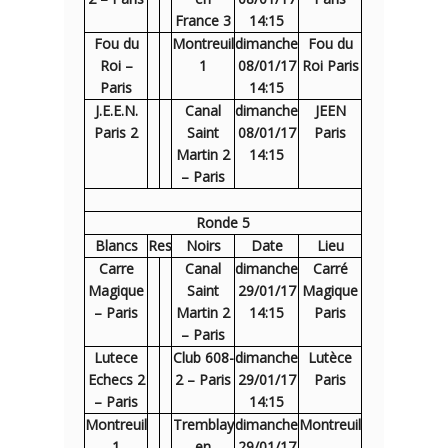
France 3
14:15
Fou du
Montreuil
dimanche
Fou du
Roi –
1
08/01/17
Roi Paris
Paris
14:15
J.E.E.N.
Canal
dimanche
JEEN
Paris 2
Saint
08/01/17
Paris
Martin 2
14:15
– Paris
Ronde 5
Blancs
Res
Noirs
Date
Lieu
Carre
Canal
dimanche
Carré
Magique
Saint
29/01/17
Magique
– Paris
Martin 2
14:15
Paris
– Paris
Lutece
Club 608-
dimanche
Lutèce
Echecs 2
2 – Paris
29/01/17
Paris
– Paris
14:15
Montreuil
Tremblay
dimanche
Montreuil
1
en
29/01/17