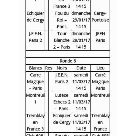
France 3
14:15
Echiquier
Fou du
dimanche
Cergy-
de Cergy
Roi –
29/01/17
Pontoise
Paris
14:15
J.E.E.N.
Tour
dimanche
JEEN
Paris 2
Blanche
29/01/17
Paris
2 – Paris
14:15
Ronde 6
Blancs
Res
Noirs
Date
Lieu
Carre
J.E.E.N.
samedi
Carré
Magique
Paris 2
11/03/17
Magique
– Paris
14:15
Paris
Montreuil
Lutece
samedi
Montreuil
1
Echecs 2
11/03/17
– Paris
14:15
Tremblay
Echiquier
samedi
Tremblay
en
de Cergy
11/03/17
en
France 3
14:15
France
Club 608-
Fou du
samedi
Club 608