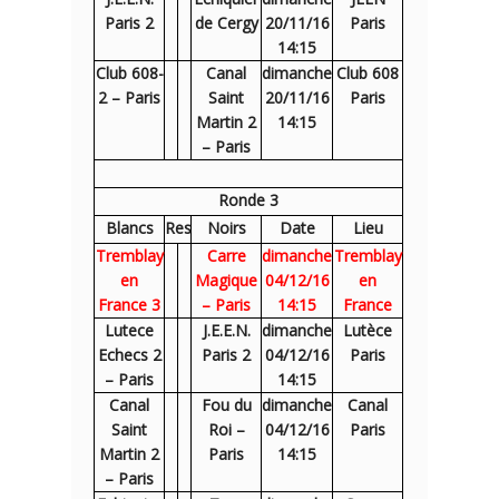
Paris 2
de Cergy
20/11/16
Paris
14:15
Club 608-
Canal
dimanche
Club 608
2 – Paris
Saint
20/11/16
Paris
Martin 2
14:15
– Paris
Ronde 3
Blancs
Res
Noirs
Date
Lieu
Tremblay
Carre
dimanche
Tremblay
en
Magique
04/12/16
en
France 3
– Paris
14:15
France
Lutece
J.E.E.N.
dimanche
Lutèce
Echecs 2
Paris 2
04/12/16
Paris
– Paris
14:15
Canal
Fou du
dimanche
Canal
Saint
Roi –
04/12/16
Paris
Martin 2
Paris
14:15
– Paris