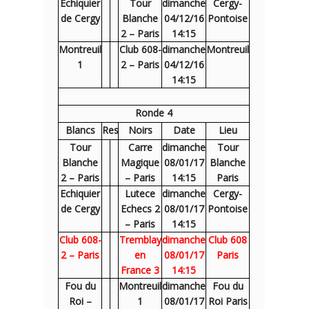
Echiquier
Tour
dimanche
Cergy-
de Cergy
Blanche
04/12/16
Pontoise
2 – Paris
14:15
Montreuil
Club 608-
dimanche
Montreuil
1
2 – Paris
04/12/16
14:15
Ronde 4
Blancs
Res
Noirs
Date
Lieu
Tour
Carre
dimanche
Tour
Blanche
Magique
08/01/17
Blanche
2 – Paris
– Paris
14:15
Paris
Echiquier
Lutece
dimanche
Cergy-
de Cergy
Echecs 2
08/01/17
Pontoise
– Paris
14:15
Club 608-
Tremblay
dimanche
Club 608
2 – Paris
en
08/01/17
Paris
France 3
14:15
Fou du
Montreuil
dimanche
Fou du
Roi –
1
08/01/17
Roi Paris