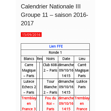
Calendrier Nationale III
Groupe 11 – saison 2016-
2017
15/09/2016
Lien FFE
Ronde 1
Blancs
Res
Noirs
Date
Lieu
Carre
Club 608-
dimanche
Carré
Magique
2 – Paris
09/10/16
Magique
– Paris
14:15
Paris
Lutece
Tour
dimanche
Lutèce
Echecs 2
Blanche
09/10/16
Paris
– Paris
2 – Paris
14:15
Tremblay
Fou du
dimanche
Tremblay
en
Roi –
09/10/16
en
France 3
Paris
14:15
France