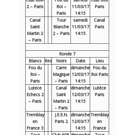
2 – Paris
Roi –
11/03/17
Paris
Paris
14:15
Canal
Tour
samedi
Canal
Saint
Blanche
11/03/17
Paris
Martin 2
2 – Paris
14:15
– Paris
Ronde 7
Blancs
Res
Noirs
Date
Lieu
Fou du
Carre
dimanche
Fou du
Roi –
Magique
12/03/17
Roi Paris
Paris
– Paris
14:15
Lutece
Canal
dimanche
Lutèce
Echecs 2
Saint
12/03/17
Paris
– Paris
Martin 2
14:15
– Paris
Tremblay
J.E.E.N.
dimanche
Tremblay
en
Paris 2
12/03/17
en
France 3
14:15
France
Tour
Club 608-
dimanche
Tour