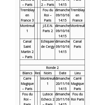
– Paris
2 – Paris
14:15
Tremblay
Fou du
dimanche
Tremblay
en
Roi –
09/10/16
en
France 3
Paris
14:15
France
Montreuil
J.E.E.N.
dimanche
Montreuil
1
Paris 2
09/10/16
14:15
Canal
Echiquier
dimanche
Canal
Saint
de Cergy
09/10/16
Paris
Martin 2
14:15
– Paris
Ronde 2
Blancs
Res
Noirs
Date
Lieu
Carre
Montreuil
dimanche
Carré
Magique
1
20/11/16
Magique
– Paris
14:15
Paris
Fou du
Lutece
dimanche
Fou du
Roi –
Echecs 2
20/11/16
Roi Paris
Paris
– Paris
14:15