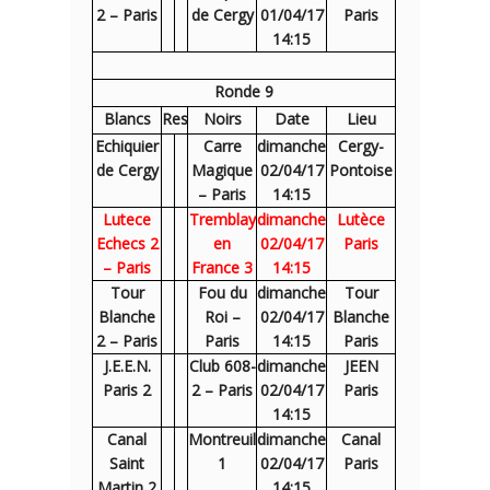
2 – Paris
de Cergy
01/04/17
Paris
14:15
Ronde 9
Blancs
Res
Noirs
Date
Lieu
Echiquier
Carre
dimanche
Cergy-
de Cergy
Magique
02/04/17
Pontoise
– Paris
14:15
Lutece
Tremblay
dimanche
Lutèce
Echecs 2
en
02/04/17
Paris
– Paris
France 3
14:15
Tour
Fou du
dimanche
Tour
Blanche
Roi –
02/04/17
Blanche
2 – Paris
Paris
14:15
Paris
J.E.E.N.
Club 608-
dimanche
JEEN
Paris 2
2 – Paris
02/04/17
Paris
14:15
Canal
Montreuil
dimanche
Canal
Saint
1
02/04/17
Paris
Martin 2
14:15