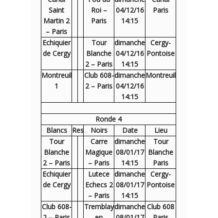
Saint
Roi –
04/12/16
Paris
Martin 2
Paris
14:15
– Paris
Echiquier
Tour
dimanche
Cergy-
de Cergy
Blanche
04/12/16
Pontoise
2 – Paris
14:15
Montreuil
Club 608-
dimanche
Montreuil
1
2 – Paris
04/12/16
14:15
Ronde 4
Blancs
Res
Noirs
Date
Lieu
Tour
Carre
dimanche
Tour
Blanche
Magique
08/01/17
Blanche
2 – Paris
– Paris
14:15
Paris
Echiquier
Lutece
dimanche
Cergy-
de Cergy
Echecs 2
08/01/17
Pontoise
– Paris
14:15
Club 608-
Tremblay
dimanche
Club 608
2 – Paris
en
08/01/17
Paris