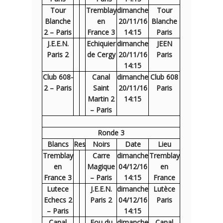
Tour
Tremblay
dimanche
Tour
Blanche
en
20/11/16
Blanche
2 – Paris
France 3
14:15
Paris
J.E.E.N.
Echiquier
dimanche
JEEN
Paris 2
de Cergy
20/11/16
Paris
14:15
Club 608-
Canal
dimanche
Club 608
2 – Paris
Saint
20/11/16
Paris
Martin 2
14:15
– Paris
Ronde 3
Blancs
Res
Noirs
Date
Lieu
Tremblay
Carre
dimanche
Tremblay
en
Magique
04/12/16
en
France 3
– Paris
14:15
France
Lutece
J.E.E.N.
dimanche
Lutèce
Echecs 2
Paris 2
04/12/16
Paris
– Paris
14:15
Canal
Fou du
dimanche
Canal