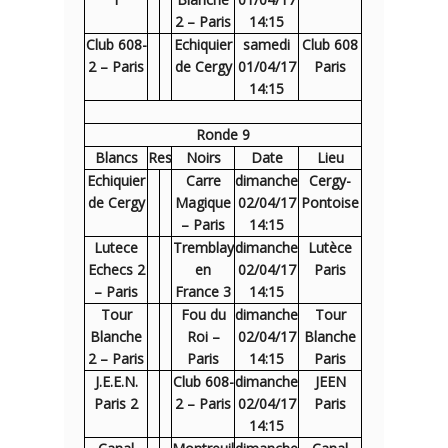
2 – Paris
14:15
Club 608-
Echiquier
samedi
Club 608
2 – Paris
de Cergy
01/04/17
Paris
14:15
Ronde 9
Blancs
Res
Noirs
Date
Lieu
Echiquier
Carre
dimanche
Cergy-
de Cergy
Magique
02/04/17
Pontoise
– Paris
14:15
Lutece
Tremblay
dimanche
Lutèce
Echecs 2
en
02/04/17
Paris
– Paris
France 3
14:15
Tour
Fou du
dimanche
Tour
Blanche
Roi –
02/04/17
Blanche
2 – Paris
Paris
14:15
Paris
J.E.E.N.
Club 608-
dimanche
JEEN
Paris 2
2 – Paris
02/04/17
Paris
14:15