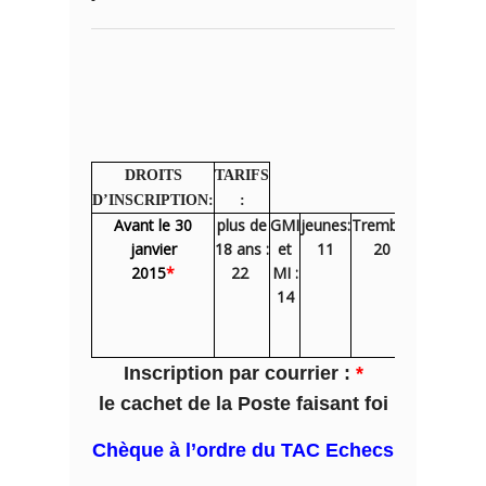
DROITS
TARIFS
D’INSCRIPTION:
:
Avant le 30
plus de
GMI
jeunes:
Tremblaysien
du
janvier
18 ans :
et
11
20 – 10
31/01
2015
*
22 
MI :
au
14
27/0
Inscription par courrier :
*
le cachet de la Poste faisant foi
Chèque à l’ordre du TAC Echecs