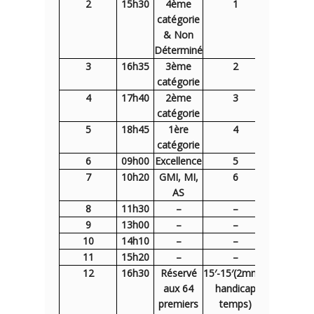
2
15h30
4ème
1
15h
catégorie
& Non
Déterminé
3
16h35
3ème
2
16h05
catégorie
4
17h40
2ème
3
17h10
catégorie
5
18h45
1ère
4
18h15
catégorie
6
09h00
Excellence
5
08h50
7
10h20
GMI, MI,
6
09h30
AS
8
11h30
–
–
–
9
13h00
–
–
–
10
14h10
–
–
–
11
15h20
–
–
–
12
16h30
Réservé
15′-15′(2mn30
–
aux 64
handicap
premiers
temps)