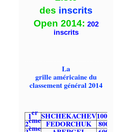
des
inscrits
Open 2014
:
202
inscrits
La
grille américaine du
classement général 2014
er
1
SHCHEKACHEV
1000
ème
2
FEDORCHUK
800
ème
3
ABERGEL
600