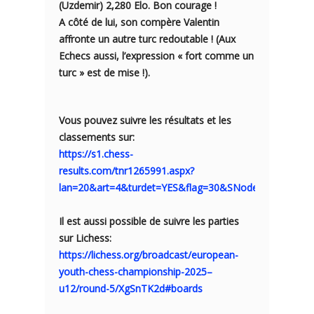
(Uzdemir) 2,280 Elo. Bon courage !
A côté de lui, son compère Valentin
affronte un autre turc redoutable ! (Aux
Echecs aussi, l’expression « fort comme un
turc » est de mise !).
Vous pouvez suivre les résultats et les
classements sur:
https://s1.chess-
results.com/tnr1265991.aspx?
lan=20&art=4&turdet=YES&flag=30&SNode=S0
Il est aussi possible de suivre les parties
sur Lichess:
https://lichess.org/broadcast/european-
youth-chess-championship-2025–
u12/round-5/XgSnTK2d#boards