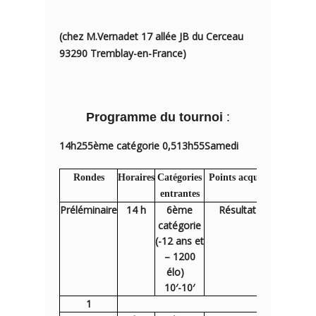
(chez M.Vernadet 17 allée JB du Cerceau
93290 Tremblay-en-France)
Programme du tournoi
:
14h25
5ème catégorie
0,5
13h55
Samedi
Rondes
Horaires
Catégories
Points acquis
Heure
entrantes
arrivée
Préléminaire
14 h
6ème
Résultat
13h30
catégorie
(-12 ans et
– 1200
élo)
10′-10′
1