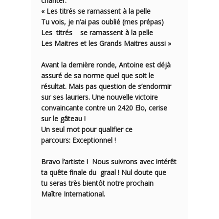
chanter:
« Les titrés se ramassent à la pelle
Tu vois, je n’ai pas oublié (mes prépas)
Les
titrés
se ramassent à la pelle
Les Maitres et les Grands Maitres aussi »
Avant la dernière ronde, Antoine est déjà
assuré de sa norme quel que soit le
résultat. Mais pas question de s’endormir
sur ses lauriers. Une nouvelle victoire
convaincante contre un 2420 Elo, cerise
sur le gâteau !
Un seul mot pour qualifier ce
parcours:
Exceptionnel
!
Bravo l’artiste ! Nous suivrons avec intérêt
ta quête finale d
u
graal ! Nul doute
que
tu
sera
s
très bientôt
notre prochain
Maître International.