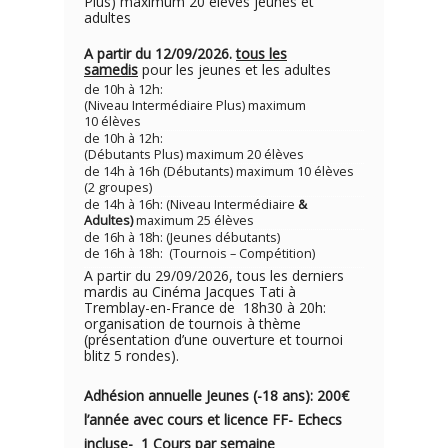
Plus) maximum 20 élèves jeunes et
adultes
A partir du 12/09/2026.
tous les
samedis
pour les jeunes et les adultes
de 10h à 12h:
(Niveau Intermédiaire Plus) maximum
10 élèves
de 10h à 12h:
(Débutants Plus) maximum 20 élèves
de 14h à 16h (Débutants) maximum 10 élèves
(2 groupes)
de 14h à 16h: (Niveau Intermédiaire
&
Adultes)
maximum 25 élèves
de 16h à 18h: (Jeunes débutants)
de 16h à 18h: (Tournois – Compétition)
A partir du 29/09/2026, tous les derniers
mardis au Cinéma Jacques Tati à
Tremblay-en-France de 18h30 à 20h:
organisation de tournois à thème
(présentation d’une ouverture et tournoi
blitz 5 rondes).
Adhésion annuelle Jeunes (-18 ans): 200€
l’année avec cou
rs e
t licence FF- Echecs
incluse- 1
Cours par semaine