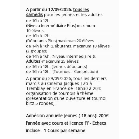
A partir du 12/09/2026.
tous les
samedis
pour les jeunes et les adultes
de 10h à 12h:
(Niveau Intermédiaire Plus) maximum
10 élèves
de 10h à 12h:
(Débutants Plus) maximum 20 élèves
de 14h à 16h (Débutants) maximum 10 élèves
(2 groupes)
de 14h à 16h: (Niveau Intermédiaire
&
Adultes)
maximum 25 élèves
de 16h à 18h: (Jeunes débutants)
de 16h à 18h: (Tournois – Compétition)
A partir du 29/09/2026, tous les derniers
mardis au Cinéma Jacques Tati à
Tremblay-en-France de 18h30 à 20h:
organisation de tournois à thème
(présentation d’une ouverture et tournoi
blitz 5 rondes).
Adhésion annuelle Jeunes (-18 ans): 200€
l’année avec cou
rs e
t licence FF- Echecs
incluse- 1
Cours par semaine