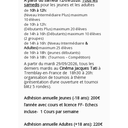
A partir du samedi 12/09/2026.
Tous les
samedis
pour les jeunes et les adultes
de
10h à 12h:
(Niveau Intermédiaire Plus) maximum
10 élèves
de 10h à 12h:
(Débutants Plus) maximum 20 élèves
de 14h à 16h (Débutants) maximum 10 élèves
(2 groupes)
de 14h à 16h: (Niveau Intermédiaire
&
Adultes)
maximum 25 élèves
de 16h à 18h: (Jeunes débutants)
de 16h à 18h: (Tournois – Compétition)
A partir du mardi 29/09/2026, tous les
derniers mardis au
Cinéma Jacques Tati
à
Tremblay-en-France de 18h30 à 20h:
organisation de tournois à thème
(présentation d’une ouverture et tournoi
blitz 5 rondes).
Adhésion annuelle Jeunes (-18 ans): 200€
l’année avec cou
rs e
t licence FF- Echecs
incluse- 1
Cours par semaine
Adhésion annuelle Adultes (+18 ans): 220€