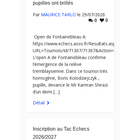
pupilles ont brillés
Par
MAURICE TARLO
le 29/07/2026
0
0
Open de Fontainebleau A:
https://www.echecs.asso.fr/Resultats.aspx?
URL=Tournois/Id/71367/71367&Action=Ga
L’open A de Fontainebleau confirme
l’émergence de la relève
tremblaysienne. Dans ce tournoi très
homogène, Boris Kolodziejczyk ,
pupille, devance le MI Kamran Shirazi
d’un demi […]
Détail
Inscription au Tac Echecs
2026/2027