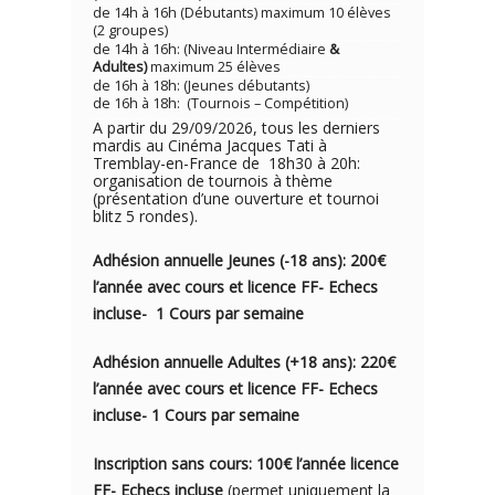
de 14h à 16h (Débutants) maximum 10 élèves
(2 groupes)
de 14h à 16h: (Niveau Intermédiaire
&
Adultes)
maximum 25 élèves
de 16h à 18h: (Jeunes débutants)
de 16h à 18h: (Tournois – Compétition)
A partir du 29/09/2026, tous les derniers
mardis au Cinéma Jacques Tati à
Tremblay-en-France de 18h30 à 20h:
organisation de tournois à thème
(présentation d’une ouverture et tournoi
blitz 5 rondes).
Adhésion annuelle Jeunes (-18 ans): 200€
l’année avec cou
rs e
t licence FF- Echecs
incluse- 1
Cours par semaine
Adhésion annuelle Adultes (+18 ans): 220€
l’année avec cours et licence FF- Echecs
incluse- 1 Cours par semaine
Inscription sans cours: 100€ l’année licence
FF- Echecs incluse
(permet uniquement la