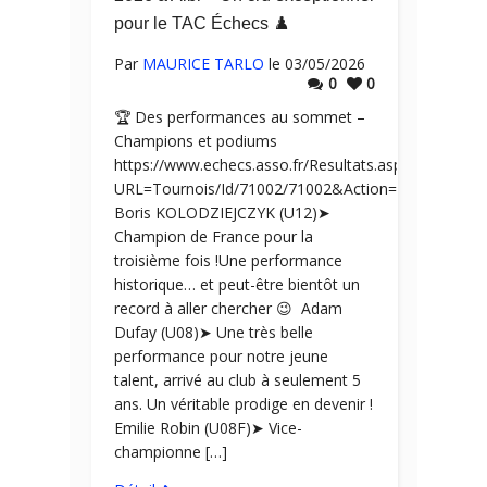
pour le TAC Échecs ♟️
Par
MAURICE TARLO
le 03/05/2026
0
0
🏆 Des performances au sommet –
Champions et podiums
https://www.echecs.asso.fr/Resultats.aspx?
URL=Tournois/Id/71002/71002&Action=Cl
Boris KOLODZIEJCZYK (U12)➤
Champion de France pour la
troisième fois !Une performance
historique… et peut-être bientôt un
record à aller chercher 😉 Adam
Dufay (U08)➤ Une très belle
performance pour notre jeune
talent, arrivé au club à seulement 5
ans. Un véritable prodige en devenir !
Emilie Robin (U08F)➤ Vice-
championne […]