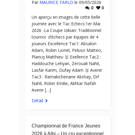
Par
MAURICE TARLO
le 09/05/2026
0
0
Un aperçu en images de cette belle
journée avec le Tac Echecs:1er Mai
2026 -La Coupe Izikian: Traditionnel
tournoi d’échecs par équipes de 4
joueurs Excellence Tac1: Absalon
Adam, Robin Lionel, Peluso Matteo,
Plancq Matthieu 🥇 Exellence Tac2 :
Haddouche Lehyan, Zerouali Nahil,
Lasfar Karim, Dufay Adam 🥉 Avenir
Tac3 : Ramakichenane Akshay, Dif
Nahil, Robin Emilie, Akhtar Nafah
Avenir […]
Détail
Championnat de France Jeunes
2026 à Albi – Un cru exceptionnel