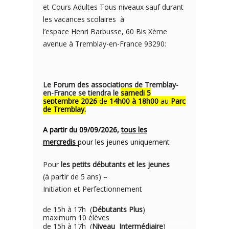
et Cours Adultes Tous niveaux sauf durant
les vacances scolaires à
l’espace Henri Barbusse, 60 Bis Xème
avenue à Tremblay-en-France 93290:
Le Forum des associations de Tremblay-
en-France se tiendra le
samedi 5
septembre 2026
de
14h00 à 18h00
au
Parc
de Tremblay.
A partir du 09/09/2026,
tous les
mercredis
pour les jeunes uniquement
Pour
les petits débutants et les jeunes
(à partir de 5 ans) –
Initiation et Perfectionnement
de 15h à 17h (
Débutants Plus
)
maximum 10 élèves
de 15h à 17h (
Niveau Intermédiaire
)