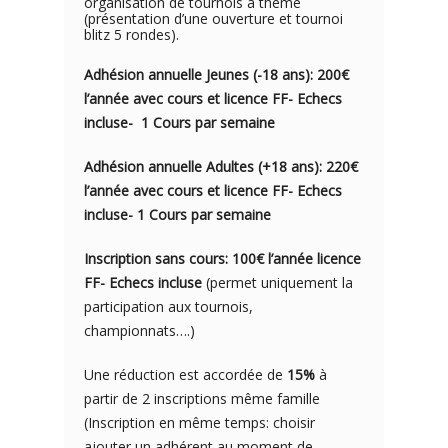
organisation de tournois à thème
(présentation d’une ouverture et tournoi
blitz 5 rondes).
Adhésion annuelle Jeunes (-18 ans): 200€
l’année avec cou
rs e
t licence FF- Echecs
incluse- 1
Cours par semaine
Adhésion annuelle Adultes (+18 ans): 220€
l’année avec cours et licence FF- Echecs
incluse- 1 Cours par semaine
Inscription sans cours: 100€ l’année licence
FF- Echecs incluse
(permet uniquement la
participation aux tournois,
championnats….)
Une réduction est accordée de
15%
à
partir de 2 inscriptions même famille
(Inscription en même temps: choisir
ajouter un adhérent au moment de