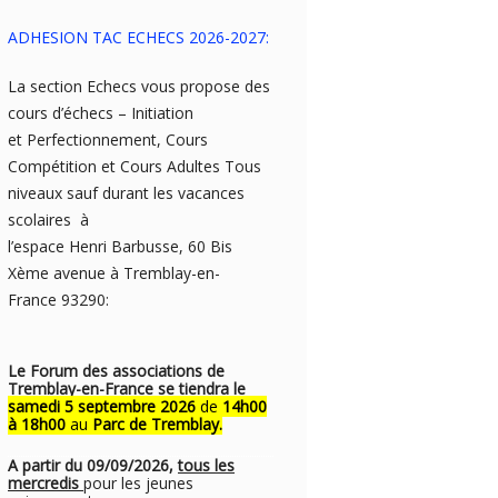
ADHESION TAC ECHECS 2026-2027:
La section Echecs vous propose des
cours d’échecs – Initiation
et Perfectionnement, Cours
Compétition et Cours Adultes Tous
niveaux sauf durant les vacances
scolaires à
l’espace Henri Barbusse, 60 Bis
Xème avenue à Tremblay-en-
France 93290:
Le Forum des associations de
Tremblay-en-France se tiendra le
samedi 5 septembre 2026
de
14h00
à 18h00
au
Parc de Tremblay.
A partir du 09/09/2026,
tous les
mercredis
pour les jeunes