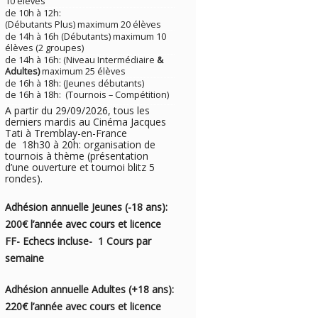
10 élèves
de 10h à 12h:
(Débutants Plus) maximum 20 élèves
de 14h à 16h (Débutants) maximum 10
élèves (2 groupes)
de 14h à 16h: (Niveau Intermédiaire
&
Adultes)
maximum 25 élèves
de 16h à 18h: (Jeunes débutants)
de 16h à 18h: (Tournois – Compétition)
A partir du 29/09/2026, tous les
derniers mardis au Cinéma Jacques
Tati à Tremblay-en-France
de 18h30 à 20h: organisation de
tournois à thème (présentation
d’une ouverture et tournoi blitz 5
rondes).
Adhésion annuelle Jeunes (-18 ans):
200€ l’année avec cou
rs e
t licence
FF- Echecs incluse- 1
Cours par
semaine
Adhésion annuelle Adultes (+18 ans):
220€ l’année avec cours et licence