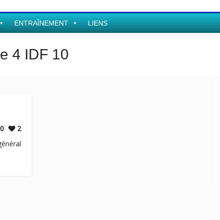
ENTRAÎNEMENT
LIENS
le 4 IDF 10
0
2
général