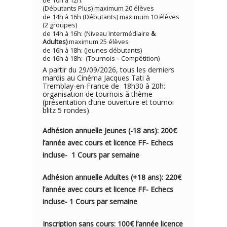
de 10h à 12h:
(Débutants Plus) maximum 20 élèves
de 14h à 16h (Débutants) maximum 10 élèves
(2 groupes)
de 14h à 16h: (Niveau Intermédiaire
&
Adultes)
maximum 25 élèves
de 16h à 18h: (Jeunes débutants)
de 16h à 18h: (Tournois – Compétition)
A partir du 29/09/2026, tous les derniers
mardis au Cinéma Jacques Tati à
Tremblay-en-France de 18h30 à 20h:
organisation de tournois à thème
(présentation d’une ouverture et tournoi
blitz 5 rondes).
Adhésion annuelle Jeunes (-18 ans): 200€
l’année avec cou
rs e
t licence FF- Echecs
incluse- 1
Cours par semaine
Adhésion annuelle Adultes (+18 ans): 220€
l’année avec cours et licence FF- Echecs
incluse- 1 Cours par semaine
Inscription sans cours: 100€ l’année licence