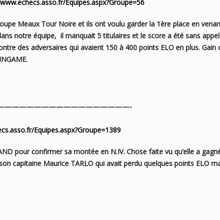
//www.echecs.asso.fr/Equipes.aspx?Groupe=56
oupe Meaux Tour Noire et ils ont voulu garder la 1ère place
en venan
 dans notre équipe,
il manquait 5 titulaires et le score a été sans appel
ontre des adversaires qui avaient 150 à 400 points ELO en
plus. Gai
LINGAME.
——————————————————-
ecs.asso.fr/Equipes.aspx?Groupe=1389
AND pour confirmer sa montée en N.IV. Chose faite vu
qu’elle a gagn
son c
apitaine Maurice TARLO qui avait perdu quelques points ELO m