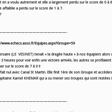
rt en a voulu
autrement et elle a largement perdu sur le score de 0 à 
 affaiblie a perdu sur le score de 1 à 7.
?
——————————————————-
://www.echecs.asso.fr/Equipes.aspx?Groupe=59
versaire (LE VESINET) tenait « la dragée haute » à nos
équipiers alors
e
3 heures pour voir enfin une victoire arrivée, les autres se profilaient
er sur le score de 7 à 0 !!
it nul avec Canal St Martin. Elle finit 1ère de son Groupe
et accèdera
apitaine
Kamel KHEMAR qui a su mener ses troupes qui sont restées i
——————————————————-