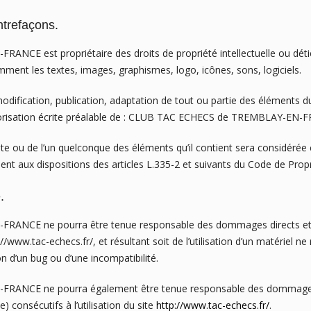
ontrefaçons.
E est propriétaire des droits de propriété intellectuelle ou détien
mment les textes, images, graphismes, logo, icônes, sons, logiciels.
dification, publication, adaptation de tout ou partie des éléments du
 autorisation écrite préalable de : CLUB TAC ECHECS de TREMBLAY-EN-
ite ou de l’un quelconque des éléments qu’il contient sera considéré
 aux dispositions des articles L.335-2 et suivants du Code de Proprié
.
NCE ne pourra être tenue responsable des dommages directs et in
ttp://www.tac-echecs.fr/, et résultant soit de l’utilisation d’un matériel 
ion d’un bug ou d’une incompatibilité.
NCE ne pourra également être tenue responsable des dommages in
 consécutifs à l’utilisation du site
http://www.tac-echecs.fr/
.