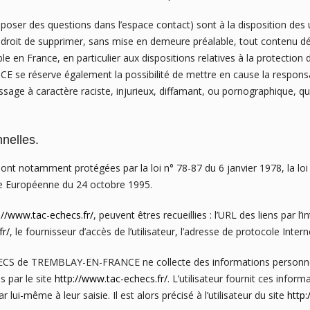
e poser des questions dans l’espace contact) sont à la disposition de
oit de supprimer, sans mise en demeure préalable, tout contenu dé
cable en France, en particulier aux dispositions relatives à la protecti
réserve également la possibilité de mettre en cause la responsabi
sage à caractère raciste, injurieux, diffamant, ou pornographique, quel
nelles.
nt notamment protégées par la loi n° 78-87 du 6 janvier 1978, la loi 
ive Européenne du 24 octobre 1995.
://www.tac-echecs.fr/
, peuvent êtres recueillies : l’URL des liens par l’i
fr/
, le fournisseur d’accès de l’utilisateur, l’adresse de protocole Internet
S de TREMBLAY-EN-FRANCE ne collecte des informations personnelles
s par le site
http://www.tac-echecs.fr/
. L’utilisateur fournit ces info
lui-même à leur saisie. Il est alors précisé à l’utilisateur du site
http: