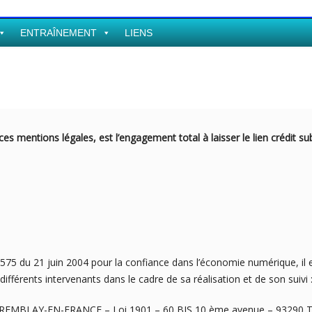
ENTRAÎNEMENT
LIENS
e ces mentions légales, est l’engagement total à laisser le lien crédit 
04-575 du 21 juin 2004 pour la confiance dans l’économie numérique, il e
 différents intervenants dans le cadre de sa réalisation et de son suivi 
REMBLAY-EN-FRANCE – Loi 1901 – 60 BIS 10 ème avenue – 93290 T