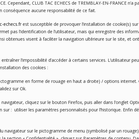
Cependant, CLUB TAC ECHECS de TREMBLAY-EN-FRANCE n’a pas la p
 en conséquence aucune responsabilité de ce fait.
c-echecs.fr
est susceptible de provoquer l’installation de cookie(s) sur l
ermet pas l’identification de l’utilisateur, mais qui enregistre des infor
si obtenues visent à faciliter la navigation ultérieure sur le site, et
 entraîner l’impossibilité d’accéder à certains services. L’utilisateur p
installation des cookies :
(pictogramme en forme de rouage en haut a droite) / options internet. C
alidez sur Ok.
navigateur, cliquez sur le bouton Firefox, puis aller dans l’onglet Optio
sur : utiliser les paramètres personnalisés pour l’historique. Enfin d
e du navigateur sur le pictogramme de menu (symbolisé par un rouage)
la section « Confidentialité », cliquez sur Paramètres de contenu. Da