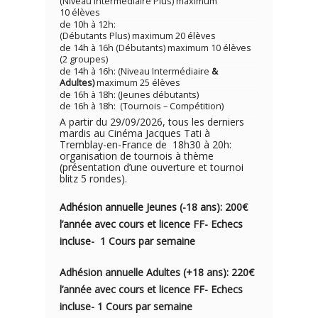
(Niveau Intermédiaire Plus) maximum
10 élèves
de 10h à 12h:
(Débutants Plus) maximum 20 élèves
de 14h à 16h (Débutants) maximum 10 élèves
(2 groupes)
de 14h à 16h: (Niveau Intermédiaire
&
Adultes)
maximum 25 élèves
de 16h à 18h: (Jeunes débutants)
de 16h à 18h: (Tournois – Compétition)
A partir du 29/09/2026, tous les derniers
mardis au Cinéma Jacques Tati à
Tremblay-en-France de 18h30 à 20h:
organisation de tournois à thème
(présentation d’une ouverture et tournoi
blitz 5 rondes).
Adhésion annuelle Jeunes (-18 ans): 200€
l’année avec cou
rs e
t licence FF- Echecs
incluse- 1
Cours par semaine
Adhésion annuelle Adultes (+18 ans): 220€
l’année avec cours et licence FF- Echecs
incluse- 1 Cours par semaine