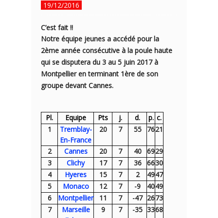
19/12/2016
C’est fait !!
Notre équipe jeunes a accédé pour la
2ème année consécutive à la poule haute
qui se disputera du
3 au 5 juin 2017 à
Montpellier
en terminant 1ère de son
groupe devant Cannes.
Pl.
Equipe
Pts
j.
d.
p.
c.
1
Tremblay-
20
7
55
76
21
En-France
2
Cannes
20
7
40
69
29
3
Clichy
17
7
36
66
30
4
Hyeres
15
7
2
49
47
5
Monaco
12
7
-9
40
49
6
Montpellier
11
7
-47
26
73
7
Marseille
9
7
-35
33
68