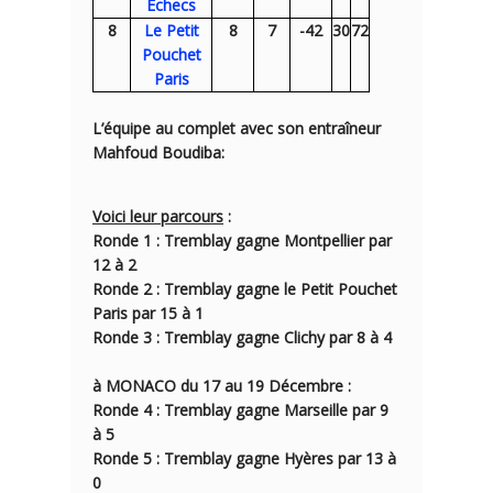
Echecs
8
Le Petit
8
7
-42
30
72
Pouchet
Paris
L’équipe au complet avec son entraîneur
Mahfoud Boudiba:
Voici leur parcours
:
Ronde 1 : Tremblay gagne Montpellier par
12 à 2
Ronde 2 : Tremblay gagne le Petit Pouchet
Paris par
15 à 1
Ronde 3 : Tremblay gagne Clichy par
8 à 4
à MONACO
du 17 au 19 Décembre :
Ronde 4 : Tremblay gagne Marseille par
9
à 5
Ronde 5 : Tremblay gagne Hyères par
13 à
0