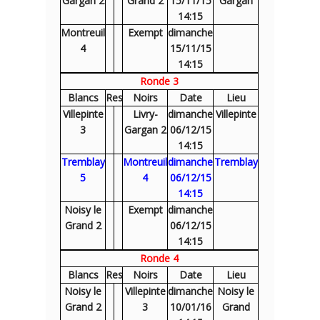
Gargan 2
Grand 2
15/11/15
Gargan
14:15
Montreuil
Exempt
dimanche
4
15/11/15
14:15
Ronde 3
Blancs
Res
Noirs
Date
Lieu
Villepinte
Livry-
dimanche
Villepinte
3
Gargan 2
06/12/15
14:15
Tremblay
Montreuil
dimanche
Tremblay
5
4
06/12/15
14:15
Noisy le
Exempt
dimanche
Grand 2
06/12/15
14:15
Ronde 4
Blancs
Res
Noirs
Date
Lieu
Noisy le
Villepinte
dimanche
Noisy le
Grand 2
3
10/01/16
Grand