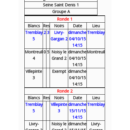
Seine Saint Denis 1
Groupe A
Ronde 1
Blancs
Res
Noirs
Date
Lieu
Tremblay
2
3
Livry-
dimanche
Tremblay
5
Gargan 2
04/10/15
14:15
Montreuil
0
5
Noisy le
dimanche
Montreuil
4
Grand 2
04/10/15
14:15
Villepinte
Exempt
dimanche
3
04/10/15
14:15
Ronde 2
Blancs
Res
Noirs
Date
Lieu
Tremblay
Villepinte
dimanche
Tremblay
5
3
15/11/15
14:15
Livry-
Noisy le
dimanche
Livry-