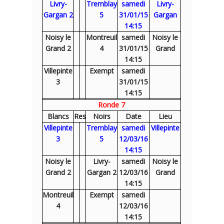
Livry-
Tremblay
samedi
Livry-
Gargan 2
5
31/01/15
Gargan
14:15
Noisy le
Montreuil
samedi
Noisy le
Grand 2
4
31/01/15
Grand
14:15
Villepinte
Exempt
samedi
3
31/01/15
14:15
Ronde 7
Blancs
Res
Noirs
Date
Lieu
Villepinte
Tremblay
samedi
Villepinte
3
5
12/03/16
14:15
Noisy le
Livry-
samedi
Noisy le
Grand 2
Gargan 2
12/03/16
Grand
14:15
Montreuil
Exempt
samedi
4
12/03/16
14:15