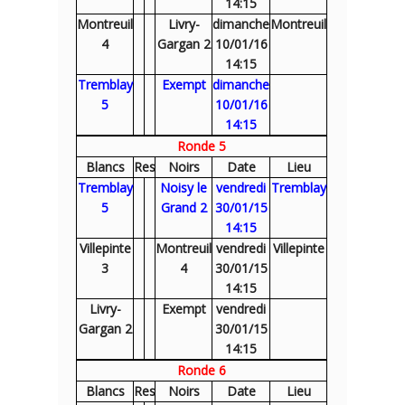
14:15
Montreuil
Livry-
dimanche
Montreuil
4
Gargan 2
10/01/16
14:15
Tremblay
Exempt
dimanche
5
10/01/16
14:15
Ronde 5
Blancs
Res
Noirs
Date
Lieu
Tremblay
Noisy le
vendredi
Tremblay
5
Grand 2
30/01/15
14:15
Villepinte
Montreuil
vendredi
Villepinte
3
4
30/01/15
14:15
Livry-
Exempt
vendredi
Gargan 2
30/01/15
14:15
Ronde 6
Blancs
Res
Noirs
Date
Lieu