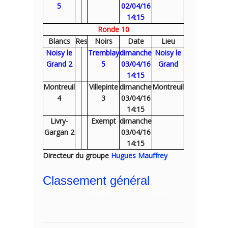
5
02/04/16
14:15
Ronde 10
Blancs
Res
Noirs
Date
Lieu
Noisy le
Tremblay
dimanche
Noisy le
Grand 2
5
03/04/16
Grand
14:15
Montreuil
Villepinte
dimanche
Montreuil
4
3
03/04/16
14:15
Livry-
Exempt
dimanche
Gargan 2
03/04/16
14:15
Directeur du groupe
Hugues Mauffrey
Classement général