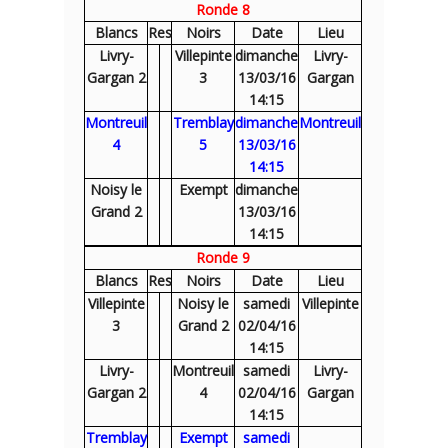
Ronde 8
Blancs
Res
Noirs
Date
Lieu
Livry-
Villepinte
dimanche
Livry-
Gargan 2
3
13/03/16
Gargan
14:15
Montreuil
Tremblay
dimanche
Montreuil
4
5
13/03/16
14:15
Noisy le
Exempt
dimanche
Grand 2
13/03/16
14:15
Ronde 9
Blancs
Res
Noirs
Date
Lieu
Villepinte
Noisy le
samedi
Villepinte
3
Grand 2
02/04/16
14:15
Livry-
Montreuil
samedi
Livry-
Gargan 2
4
02/04/16
Gargan
14:15
Tremblay
Exempt
samedi