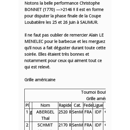
Notons la belle performance Christophe
BONNET (1770) —>
2146
!! Il est en forme
pour disputer la phase finale de la Coupe
Loubatière les 25 et 26 Juin à SAUMUR.
Il ne faut pas oublier de remercier Alain LE
MENELEC pour le barbecue et les merguez
qu’il nous a fait déguster durant toute cette
soirée. Elles étaient très bonnes et
notamment pour ceux qui aiment tout ce
qui est relevé.
Grille américaine
Tournoi Bouffe du samedi
Grille américaine après
Pl
Nom
Rapide
Cat.
Fede
Ligue
R 1
R 2
1
g
ABERGEL
2520 R
SenM
FRA
IDF
+ 3B
+ 17N
+
Thal
2
SCHMIT
2170 R
SenM
FRA
IDF
+ 7B
+ 14N