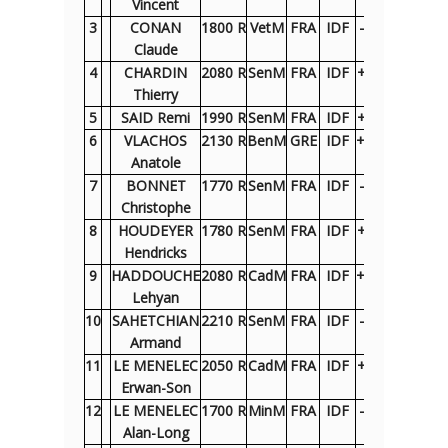
Vincent
3
CONAN
1800 R
VetM
FRA
IDF
– 1N
– 8B
+
Claude
4
CHARDIN
2080 R
SenM
FRA
IDF
+ 12B
+ 19N
Thierry
5
SAID Remi
1990 R
SenM
FRA
IDF
+ 21B
+ 9N
6
VLACHOS
2130 R
BenM
GRE
IDF
+ 15N
– 11B
Anatole
7
BONNET
1770 R
SenM
FRA
IDF
– 2N
+ 18B
Christophe
8
HOUDEYER
1780 R
SenM
FRA
IDF
+ 10B
+ 3N
Hendricks
9
HADDOUCHE
2080 R
CadM
FRA
IDF
+ 16N
– 5B
+
Lehyan
10
SAHETCHIAN
2210 R
SenM
FRA
IDF
– 8N
+ 16B
+
Armand
11
LE MENELEC
2050 R
CadM
FRA
IDF
+ 20B
+ 6N
Erwan-Son
12
LE MENELEC
1700 R
MinM
FRA
IDF
– 4N
+ 22B
=
Alan-Long