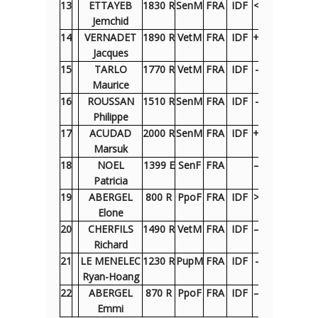
13
ETTAYEB
1830 R
SenM
FRA
IDF
< 19B
+ 20N
+
Jemchid
14
VERNADET
1890 R
VetM
FRA
IDF
+ 22N
– 2B
+
Jacques
15
TARLO
1770 R
VetM
FRA
IDF
– 6B
+ 21N
Maurice
16
ROUSSAN
1510 R
SenM
FRA
IDF
– 9B
– 10N
–
Philippe
17
ACUDAD
2000 R
SenM
FRA
IDF
+ 18N
– 1B
=
Marsuk
18
NOEL
1399 E
SenF
FRA
– 17B
– 7N
–
Patricia
19
ABERGEL
800 R
PpoF
FRA
IDF
> 13N
– 4B
–
Elone
20
CHERFILS
1490 R
VetM
FRA
IDF
– 11N
– 13B
=
Richard
21
LE MENELEC
1230 R
PupM
FRA
IDF
– 5N
– 15B
Ryan-Hoang
22
ABERGEL
870 R
PpoF
FRA
IDF
– 14B
– 12N
=
Emmi