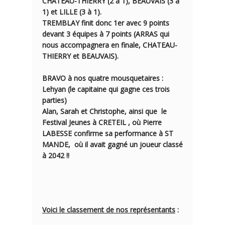
CHATEAU-THIERRY (2 à 1), BEAUVAIS (3 à
1) et LILLE (3 à 1).
TREMBLAY finit donc 1er avec 9 points
devant 3 équipes à 7 points (ARRAS qui
nous accompagnera en finale, CHATEAU-
THIERRY et BEAUVAIS).
BRAVO à nos quatre mousquetaires :
Lehyan
(le capitaine qui gagne ces trois
parties)
Alan
,
Sarah
et
Christophe,
ainsi que le
Festival Jeunes à CRETEIL
, où Pierre
LABESSE confirme sa performance à ST
MANDE, où il avait gagné un joueur classé
à 2042 !!
Voici le classement de nos représentants
: