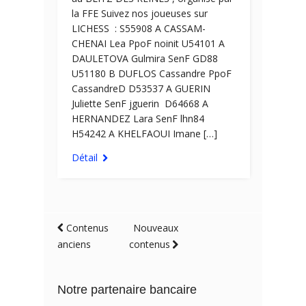
la FFE Suivez nos joueuses sur
LICHESS : S55908 A CASSAM-
CHENAI Lea PpoF noinit U54101 A
DAULETOVA Gulmira SenF GD88
U51180 B DUFLOS Cassandre PpoF
CassandreD D53537 A GUERIN
Juliette SenF jguerin D64668 A
HERNANDEZ Lara SenF lhn84
H54242 A KHELFAOUI Imane […]
Détail
Contenus
Nouveaux
anciens
contenus
Notre partenaire bancaire