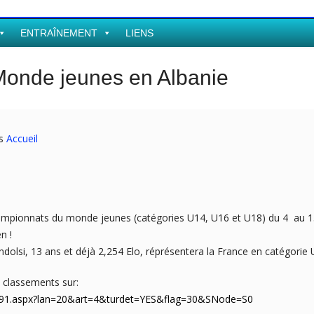
ENTRAÎNEMENT
LIENS
onde jeunes en Albanie
ns
Accueil
championnats du monde jeunes (catégories U14, U16 et U18) du 4 au 15
n !
dolsi, 13 ans et déjà 2,254 Elo, réprésentera la France en catégorie 
s classements sur:
65991.aspx?lan=20&art=4&turdet=YES&flag=30&SNode=S0