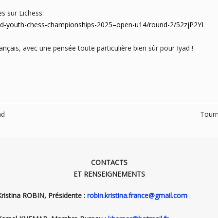
es sur Lichess:
world-youth-chess-championships-2025–open-u14/round-2/52zjP2YI
nçais, avec une pensée toute particulière bien sûr pour Iyad !
nd
Tourn
CONTACTS
ET RENSEIGNEMENTS
Kristina ROBIN, Présidente :
robin.kristina.france@gmail.com