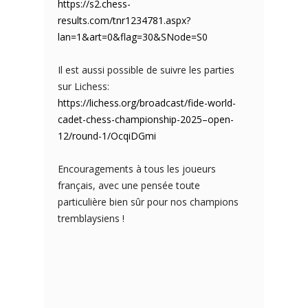
https://s2.chess-
results.com/tnr1234781.aspx?
lan=1&art=0&flag=30&SNode=S0
Il est aussi possible de suivre les parties
sur Lichess:
https://lichess.org/broadcast/fide-world-
cadet-chess-championship-2025–open-
12/round-1/OcqiDGmi
Encouragements à tous les joueurs
français, avec une pensée toute
particulière bien sûr pour nos champions
tremblaysiens !