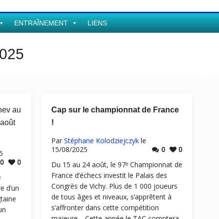
ENTRAÎNEMENT
LIENS
2025
hev au
Cap sur le championnat de France
août
!
Par
Stéphane Kolodziejczyk
le
15/08/2025
0
0
5
0
0
Du 15 au 24 août, le 97ᵉ Championnat de
France d’échecs investit le Palais des
e
Congrès de Vichy. Plus de 1 000 joueurs
e d’un
de tous âges et niveaux, s’apprêtent à
taine
s’affronter dans cette compétition
un
majeure. Cette année le TAC comptera