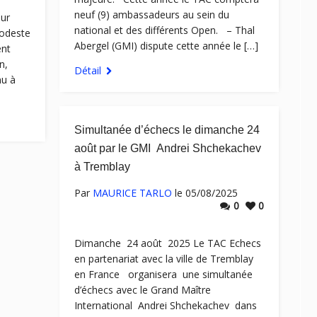
neuf (9) ambassadeurs au sein du
our
national et des différents Open. – Thal
modeste
Abergel (GMI) dispute cette année le […]
ent
n,
Détail
nu à
Simultanée d’échecs le dimanche 24
août par le GMI Andrei Shchekachev
à Tremblay
Par
MAURICE TARLO
le 05/08/2025
0
0
Dimanche 24 août 2025 Le TAC Echecs
en partenariat avec la ville de Tremblay
en France organisera une simultanée
d’échecs avec le Grand Maître
International Andrei Shchekachev dans