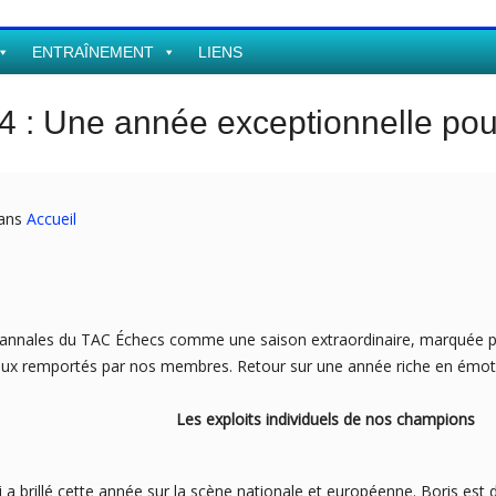
ENTRAÎNEMENT
LIENS
4 : Une année exceptionnelle po
dans
Accueil
s annales du TAC Échecs comme une saison extraordinaire, marquée 
gieux remportés par nos membres. Retour sur une année riche en émoti
Les exploits individuels de nos champions
 a brillé cette année sur la scène nationale et européenne. Boris est