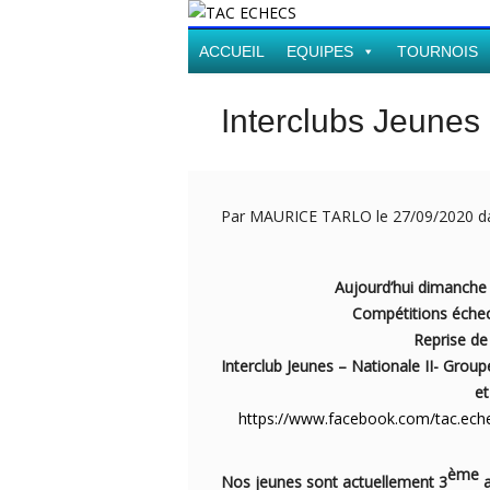
ACCUEIL
EQUIPES
TOURNOIS
Interclubs Jeunes 
Par MAURICE TARLO le 27/09/2020 
Aujourd’hui dimanche 27 s
Compétitions échec
Reprise de Champ
Interclub Jeunes – Nationale II-
et aussi 
https://www.facebook.com/tac.ech
ème
Nos jeunes sont actuellement 3
a