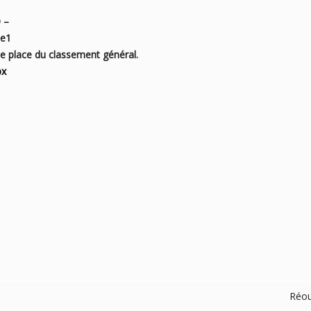
0 –
pe1
e place du classement général.
px
Réou