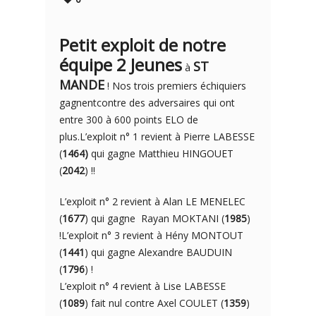
Petit exploit de notre
équipe 2 Jeunes
ST
à
MANDE
! Nos trois premiers échiquiers
gagnentcontre des adversaires qui ont
entre 300 à 600 points ELO de
plus.L’exploit n° 1 revient à Pierre LABESSE
(
1464)
qui gagne Matthieu HINGOUET
(
2042
) !!
L’exploit n° 2 revient à Alan LE MENELEC
(
1677
) qui gagne Rayan MOKTANI (
1985
)
!L’exploit n° 3 revient à Hény MONTOUT
(
1441
) qui gagne Alexandre BAUDUIN
(
1796
) !
L’exploit n° 4 revient à Lise LABESSE
(
1089
) fait nul contre Axel COULET (
1359
)