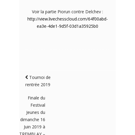
Voir la partie Piorun contre Delchev :
http://view.livechesscloud.com/64f00abd-
ea3e-4
de1-9d5f-03d1a35925b0
Tournoi de
rentrée 2019
Finale du
Festival
Jeunes du
dimanche 16
Juin 2019 à
TREMBLAY –