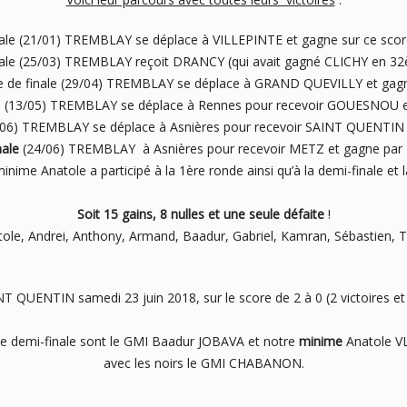
ale (21/01) TREMBLAY se déplace à VILLEPINTE et gagne sur ce scor
ale (25/03) TREMBLAY reçoit DRANCY (qui avait gagné CLICHY en 32
e de finale (29/04) TREMBLAY se déplace à GRAND QUEVILLY et gag
ale (13/05) TREMBLAY se déplace à Rennes pour recevoir GOUESNOU 
3/06) TREMBLAY se déplace à Asnières pour recevoir SAINT QUENTIN
nale
(24/06) TREMBLAY à Asnières pour recevoir METZ et gagne par
inime Anatole a participé à la 1ère ronde ainsi qu’à la demi-finale et l
Soit 15 gains, 8 nulles et une seule défaite
!
ole, Andrei, Anthony, Armand, Baadur, Gabriel, Kamran, Sébastien, Th
 QUENTIN samedi 23 juin 2018, sur le score de 2 à 0 (2 victoires et 
te demi-finale sont le GMI Baadur JOBAVA et notre
minime
Anatole V
avec les noirs le GMI CHABANON.