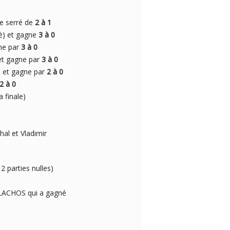
e serré de
2 à 1
è) et gagne
3 à 0
ne par
3 à 0
et gagne par
3 à 0
 et gagne par
2 à 0
2 à 0
a finale)
al et Vladimir
2 parties nulles)
LACHOS qui a gagné