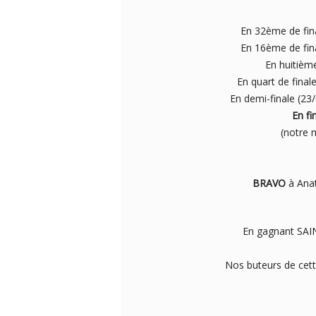
En 32ème de fin
En 16ème de fin
En huitièm
En quart de fin
En demi-finale (2
En fi
(notre m
BRAVO
à Anat
En gagnant SAINT
Nos buteurs de cet