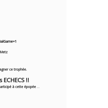
itialGame=1
 Metz
gagner ce trophée.
 ECHECS !!
articipé à cette épopée
…