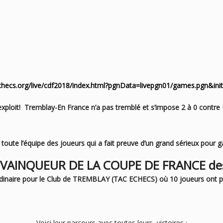
echecs.org/live/cdf2018/index.html?pgnData=livepgn01/games.pgn&in
exploit! Tremblay-En France n’a pas tremblé et s’impose 2 à 0 contre
toute l’équipe des joueurs qui a fait preuve d’un grand sérieux pour 
VAINQUEUR DE LA COUPE DE FRANCE des
ordinaire pour le Club de TREMBLAY (TAC ECHECS) où 10 joueurs ont p
Voici leur parcours avec toutes leurs victoires
: