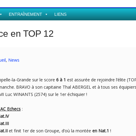
ENTRAÎNEMENT
LIENS
ce en TOP 12
eil
,
News
pelle-la-Grande sur le score
6 à 1
est assurée de rejoindre l’élite (TO
imanche. BRAVO à son capitaine Thal ABERGEL et à tous ses équipier
 Luc WINANTS (2574) sur le 1er échiquier !
AC Echecs
:
at.IV
at.III
at.II
et finit 1er de son Groupe, d’où la montée
en Nat.1
!