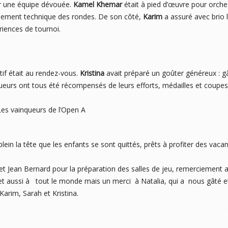
ur une équipe dévouée.
Kamel Khemar
était à pied d’œuvre pour orche
oulement technique des rondes. De son côté,
Karim
a assuré avec brio 
riences de tournoi.
tif était au rendez-vous.
Kristina
avait préparé un goûter généreux : gâ
joueurs ont tous été récompensés de leurs efforts, médailles et coupe
de l’Open A
plein la tête que les enfants se sont quittés, prêts à profiter des vaca
t Jean Bernard pour la préparation des salles de jeu, remerciement
 et aussi à tout le monde mais un merci à Natalia, qui a nous gâté 
arim, Sarah et Kristina.