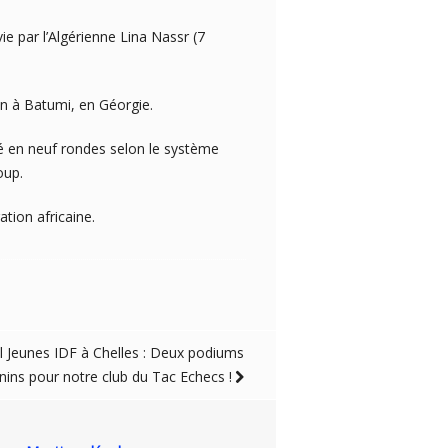
ie par l’Algérienne Lina Nassr (7
in à Batumi, en Géorgie.
oué en neuf rondes selon le système
oup.
tion africaine.
al Jeunes IDF à Chelles : Deux podiums
nins pour notre club du Tac Echecs !