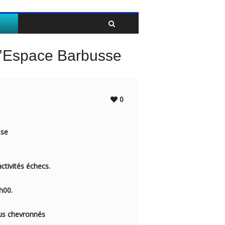
Twitter
Facebook
 l’Espace Barbusse
0
sse
tivités échecs.
4h00.
us chevronnés