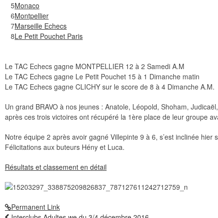
5
Monaco
6
Montpellier
7
Marseille Echecs
8
Le Petit Pouchet Paris
Le TAC Echecs gagne MONTPELLIER 12 à 2 Samedi A.M
Le TAC Echecs gagne Le Petit Pouchet 15 à 1 Dimanche matin
Le TAC Echecs gagne CLICHY sur le score de 8 à 4 Dimanche A.M.
Un grand BRAVO à nos jeunes : Anatole, Léopold, Shoham, Judicaël,
après ces trois victoires ont récupéré la 1ère place de leur groupe 
Notre équipe 2 après avoir gagné Villepinte 9 à 6, s’est inclinée hier
Félicitations aux buteurs Hény et Luca.
Résultats et classement en détail
Permanent Link
Interclubs Adultes we du 3/4 décembre 2016