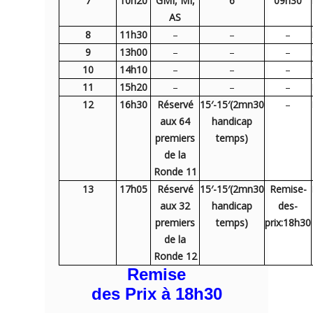
7
10h20
GMI, MI,
6
09h30
AS
8
11h30
–
–
–
9
13h00
–
–
–
10
14h10
–
–
–
11
15h20
–
–
–
12
16h30
Réservé
15′-15′(2mn30
–
aux 64
handicap
premiers
temps)
de la
Ronde 11
13
17h05
Réservé
15′-15′(2mn30
Remise-
aux 32
handicap
des-
premiers
temps)
prix:18h30
de la
Ronde 12
Remise
des Prix à 18h30