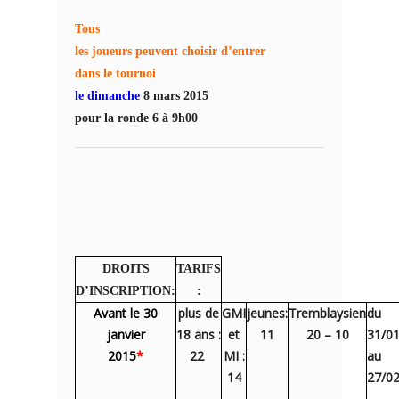
Tous
les joueurs peuvent choisir d’entrer
dans le tournoi
le dimanche
8 mars 2015
pour la ronde 6 à 9h00
DROITS
TARIFS
D’INSCRIPTION:
:
Avant le 30
plus de
GMI
jeunes:
Tremblaysien
du
janvier
18 ans :
et
11
20 – 10
31/01
2015
*
22 
MI :
au
14
27/0