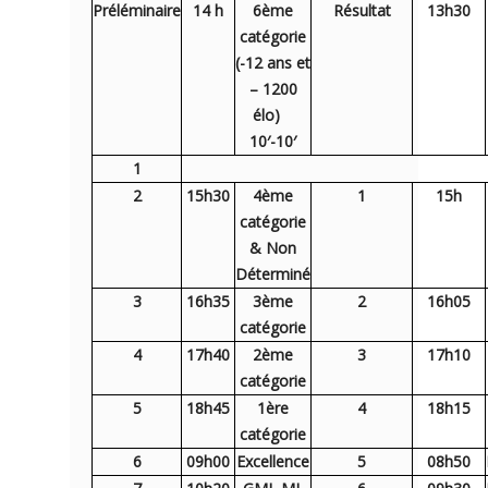
Préléminaire
14 h
6ème
Résultat
13h30
catégorie
(-12 ans et
– 1200
élo)
10′-10′
1
2
15h30
4ème
1
15h
catégorie
& Non
Déterminé
3
16h35
3ème
2
16h05
catégorie
4
17h40
2ème
3
17h10
catégorie
5
18h45
1ère
4
18h15
catégorie
6
09h00
Excellence
5
08h50